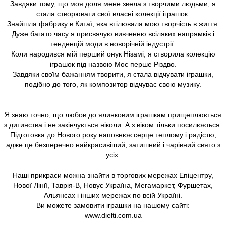
Завдяки тому, що моя доля мене звела з творчими людьми, я
стала створювати свої власні колекції іграшок.
Знайшла фабрику в Китаї, яка втілювала мою творчість в життя.
Дуже багато часу я присвячую вивченню всіляких напрямків і
тенденцій моди в новорічній індустрії.
Коли народився мій перший онук Нізамі, я створила колекцію
іграшок під назвою Моє перше Різдво.
Завдяки своїм бажанням творити, я стала відчувати іграшки,
подібно до того, як композитор відчуває свою музику.
Я знаю точно, що любов до ялинковим іграшкам прищеплюється
з дитинства і не закінчується ніколи. А з віком тільки посилюється.
Підготовка до Нового року наповнює серце теплому і радістю,
адже це безперечно найкрасивіший, затишний і чарівний свято з
усіх.
Наші прикраси можна знайти в торгових мережах Епіцентру,
Нової Лінії, Таврія-В, Новус Україна, Мегамаркет, Фуршетах,
Альянсах і інших мережах по всій Україні.
Ви можете замовити іграшки на нашому сайті:
www.dielti.com.ua