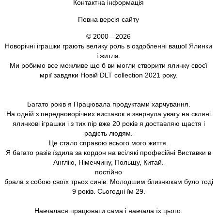
Контактна інформація
Повна версія сайту
© 2000—2026
Новорічні іграшки грають велику роль в оздобленні вашої Ялинки
і житла.
Ми робимо все можливе що б ви могли створити ялинку своєї
мрії завдяки Новій DLT collection 2021 року.
Багато років я Працювала продуктами харчування.
На одній з передноворічних виставок я звернула увагу на скляні
ялинкові іграшки і з тих пір вже 20 років я доставляю щастя і
радість людям.
Це стало справою всього мого життя.
Я багато разів їздила за кордон на всілякі професійні Виставки в
Англію, Німеччину, Польщу, Китай.
постійно
брала з собою своїх трьох синів. Молодшим близнюкам було тоді
9 років. Сьогодні їм 29.
Навчалася працювати сама і навчала їх цього.