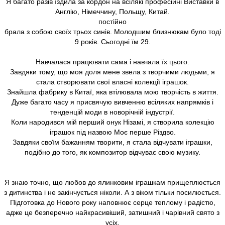
Я багато разів їздила за кордон на всілякі професійні Виставки в
Англію, Німеччину, Польщу, Китай.
постійно
брала з собою своїх трьох синів. Молодшим близнюкам було тоді
9 років. Сьогодні їм 29.
Навчалася працювати сама і навчала їх цього.
Завдяки тому, що моя доля мене звела з творчими людьми, я
стала створювати свої власні колекції іграшок.
Знайшла фабрику в Китаї, яка втілювала мою творчість в життя.
Дуже багато часу я присвячую вивченню всіляких напрямків і
тенденцій моди в новорічній індустрії.
Коли народився мій перший онук Нізамі, я створила колекцію
іграшок під назвою Моє перше Різдво.
Завдяки своїм бажанням творити, я стала відчувати іграшки,
подібно до того, як композитор відчуває свою музику.
Я знаю точно, що любов до ялинковим іграшкам прищеплюється
з дитинства і не закінчується ніколи. А з віком тільки посилюється.
Підготовка до Нового року наповнює серце теплому і радістю,
адже це безперечно найкрасивіший, затишний і чарівний свято з
усіх.