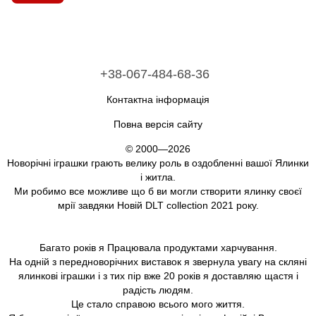
+38-067-484-68-36
Контактна інформація
Повна версія сайту
© 2000—2026
Новорічні іграшки грають велику роль в оздобленні вашої Ялинки
і житла.
Ми робимо все можливе що б ви могли створити ялинку своєї
мрії завдяки Новій DLT collection 2021 року.
Багато років я Працювала продуктами харчування.
На одній з передноворічних виставок я звернула увагу на скляні
ялинкові іграшки і з тих пір вже 20 років я доставляю щастя і
радість людям.
Це стало справою всього мого життя.