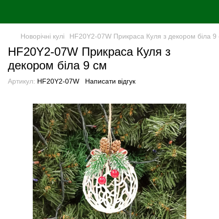
Новорiчнi кулi
HF20Y2-07W Прикраса Куля з декором біла 9
HF20Y2-07W Прикраса Куля з
декором біла 9 см
Артикул:
HF20Y2-07W
Написати відгук