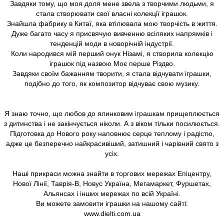
Завдяки тому, що моя доля мене звела з творчими людьми, я
стала створювати свої власні колекції іграшок.
Знайшла фабрику в Китаї, яка втілювала мою творчість в життя.
Дуже багато часу я присвячую вивченню всіляких напрямків і
тенденцій моди в новорічній індустрії.
Коли народився мій перший онук Нізамі, я створила колекцію
іграшок під назвою Моє перше Різдво.
Завдяки своїм бажанням творити, я стала відчувати іграшки,
подібно до того, як композитор відчуває свою музику.
Я знаю точно, що любов до ялинковим іграшкам прищеплюється
з дитинства і не закінчується ніколи. А з віком тільки посилюється.
Підготовка до Нового року наповнює серце теплому і радістю,
адже це безперечно найкрасивіший, затишний і чарівний свято з
усіх.
Наші прикраси можна знайти в торгових мережах Епіцентру,
Нової Лінії, Таврія-В, Новус Україна, Мегамаркет, Фуршетах,
Альянсах і інших мережах по всій Україні.
Ви можете замовити іграшки на нашому сайті:
www.dielti.com.ua