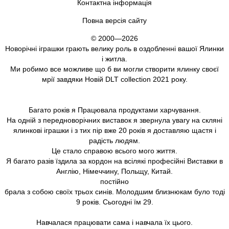
Контактна інформація
Повна версія сайту
© 2000—2026
Новорічні іграшки грають велику роль в оздобленні вашої Ялинки
і житла.
Ми робимо все можливе що б ви могли створити ялинку своєї
мрії завдяки Новій DLT collection 2021 року.
Багато років я Працювала продуктами харчування.
На одній з передноворічних виставок я звернула увагу на скляні
ялинкові іграшки і з тих пір вже 20 років я доставляю щастя і
радість людям.
Це стало справою всього мого життя.
Я багато разів їздила за кордон на всілякі професійні Виставки в
Англію, Німеччину, Польщу, Китай.
постійно
брала з собою своїх трьох синів. Молодшим близнюкам було тоді
9 років. Сьогодні їм 29.
Навчалася працювати сама і навчала їх цього.