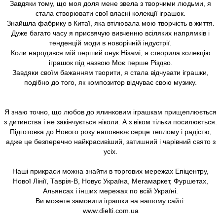
Завдяки тому, що моя доля мене звела з творчими людьми, я
стала створювати свої власні колекції іграшок.
Знайшла фабрику в Китаї, яка втілювала мою творчість в життя.
Дуже багато часу я присвячую вивченню всіляких напрямків і
тенденцій моди в новорічній індустрії.
Коли народився мій перший онук Нізамі, я створила колекцію
іграшок під назвою Моє перше Різдво.
Завдяки своїм бажанням творити, я стала відчувати іграшки,
подібно до того, як композитор відчуває свою музику.
Я знаю точно, що любов до ялинковим іграшкам прищеплюється
з дитинства і не закінчується ніколи. А з віком тільки посилюється.
Підготовка до Нового року наповнює серце теплому і радістю,
адже це безперечно найкрасивіший, затишний і чарівний свято з
усіх.
Наші прикраси можна знайти в торгових мережах Епіцентру,
Нової Лінії, Таврія-В, Новус Україна, Мегамаркет, Фуршетах,
Альянсах і інших мережах по всій Україні.
Ви можете замовити іграшки на нашому сайті:
www.dielti.com.ua