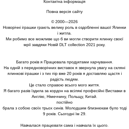
Контактна інформація
Повна версія сайту
© 2000—2026
Новорічні іграшки грають велику роль в оздобленні вашої Ялинки
і житла.
Ми робимо все можливе що б ви могли створити ялинку своєї
мрії завдяки Новій DLT collection 2021 року.
Багато років я Працювала продуктами харчування.
На одній з передноворічних виставок я звернула увагу на скляні
ялинкові іграшки і з тих пір вже 20 років я доставляю щастя і
радість людям.
Це стало справою всього мого життя.
Я багато разів їздила за кордон на всілякі професійні Виставки в
Англію, Німеччину, Польщу, Китай.
постійно
брала з собою своїх трьох синів. Молодшим близнюкам було тоді
9 років. Сьогодні їм 29.
Навчалася працювати сама і навчала їх цього.