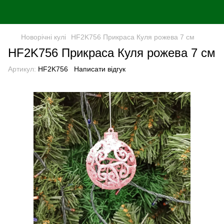
Новорiчнi кулi
HF2K756 Прикраса Куля рожева 7 см
HF2K756 Прикраса Куля рожева 7 см
Артикул:
HF2K756
Написати відгук