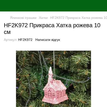
Ялинковi iграшки
Хатки
HF2K972 Прикраса Хатка рожева 1
HF2K972 Прикраса Хатка рожева 10
см
Артикул:
HF2K972
Написати відгук