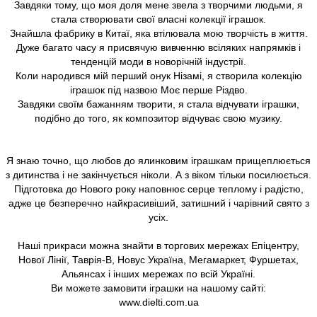
Завдяки тому, що моя доля мене звела з творчими людьми, я
стала створювати свої власні колекції іграшок.
Знайшла фабрику в Китаї, яка втілювала мою творчість в життя.
Дуже багато часу я присвячую вивченню всіляких напрямків і
тенденцій моди в новорічній індустрії.
Коли народився мій перший онук Нізамі, я створила колекцію
іграшок під назвою Моє перше Різдво.
Завдяки своїм бажанням творити, я стала відчувати іграшки,
подібно до того, як композитор відчуває свою музику.
Я знаю точно, що любов до ялинковим іграшкам прищеплюється
з дитинства і не закінчується ніколи. А з віком тільки посилюється.
Підготовка до Нового року наповнює серце теплому і радістю,
адже це безперечно найкрасивіший, затишний і чарівний свято з
усіх.
Наші прикраси можна знайти в торгових мережах Епіцентру,
Нової Лінії, Таврія-В, Новус Україна, Мегамаркет, Фуршетах,
Альянсах і інших мережах по всій Україні.
Ви можете замовити іграшки на нашому сайті:
www.dielti.com.ua