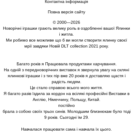
Контактна інформація
Повна версія сайту
© 2000—2026
Новорічні іграшки грають велику роль в оздобленні вашої Ялинки
і житла.
Ми робимо все можливе що б ви могли створити ялинку своєї
мрії завдяки Новій DLT collection 2021 року.
Багато років я Працювала продуктами харчування.
На одній з передноворічних виставок я звернула увагу на скляні
ялинкові іграшки і з тих пір вже 20 років я доставляю щастя і
радість людям.
Це стало справою всього мого життя.
Я багато разів їздила за кордон на всілякі професійні Виставки в
Англію, Німеччину, Польщу, Китай.
постійно
брала з собою своїх трьох синів. Молодшим близнюкам було тоді
9 років. Сьогодні їм 29.
Навчалася працювати сама і навчала їх цього.