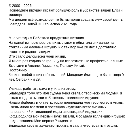
© 2000—2026
Новогодние игрушки играют большую роль в убранстве вашей Елки и
жилища.
Мы делаем всё возможное что бы вы могли создать елку своей мечты
благодаря Новой DLT collection 2021 года.
Многие годы я Работала продуктами питания.
На одной из предновогодних выставок я обратила внимание на
стеклянные елочные игрушки и с тех пор уже 20 лет я доставляю
счастье и радость людям.
Это стало делом всей моей жизни.
Я много раз ездила за границу на всевозможные профессиональные
Выставки в Англию, Германию, Польшу, Китай.
Постоянно
брала с собой своих трёх сыновей. Младшим близнецам было тогда 9
лет. Сегодня им 29.
Училась работать сама и учила их этому.
Благодаря тому, что моя судьба меня свела с творческими людьми, я
стала создавать свои собственные коллекции игрушек.
Нашла фабрику в Китае, которая воплощала мое творчество в жизнь.
Очень много времени я посвящаю изучению всевозможных
направлений и тенденций моды в новогодней индустрии.
Когда родился мой первый внук Низами, я создала коллекцию игрушек
под названием Мое первое Рождество.
Благодаря своему желанию творить, я стала чувствовать игрушки,