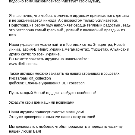
подобно тому, как композитор чувствует свою музыку.
Я знаю точно, что любовь к елочным игрушкам прививается с детства
и не заканчивается никогда. А с возрастом только усиливается.
Подготовка к Новому году наполняет сердце тёплом и радостью , ведь
это бесспорно самый красивый , уютный и волшебный праздник из
всех.
Наши украшения можно найти в Торговых сетях Эпицентра, Новой
Линии,Таврия-В, Новус Украина,Мегамаркетах, Фуршетах, Альянсах и
других сетях по всей Украине.
Вы можете заказать игрушки на нашем сайте :
www.dielti.com.ua
Также игрушки меожно заказать на наших страницах в соцсетях:
Инстаграм: dlt_collection
фейсбук: Елочные украшения DLT collection
Пусть каждый Новый год для вас будет особенный!
Украсьте свой дом нашими новинками.
Наши игрушки принесут счастье в ваш дом!
Это уже проверено отзывами наших покупателей.
Мы делаем это с любовью чтобы порадовать и передать частичку
нашей любви Вам!